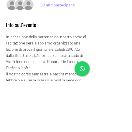
+ 50 altri partecipanti
Info sull'evento
In occasione della partenza del nostro corso di 
recitazione serale abbiamo organizzato una 
lezione di prova il giorno mercoledì 29/01/25 
dalle 18.30 alle 21.30 presso la nostra sede di 
Via Toledo con i docenti Rosaria De Cicco e 
Stefano Moffa.
Il nostro corso semestrale partirà mercoledì 5 
febbraio e si terrà presso la nostra sede ogni 
mercoledì dalle 18.30 alle 21.30.
Per partecipare all’evento è necessaria la 
prenotazione. L’evento è a numero chiuso.
Contattaci per ulteriori informazioni sul corso.
Ti aspettiamo!!!